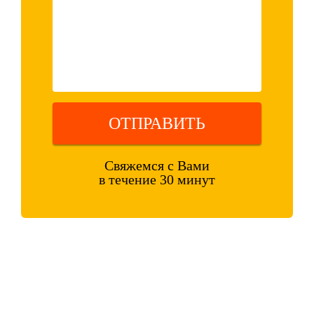
ОТПРАВИТЬ
Свяжемся с Вами
в течение 30 минут
Оставляя свои контактные данные, вы подтверждаете свое
совершеннолетие, соглашаетесь на обработку персональных данных
в соответствии с
Правовой информацией