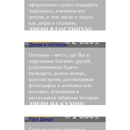
оформлению нужно подходить
тщательно, учитывая все
детали, в том числе и такую,
как двери в спальню.
ДВЕРИ В ГОСТИНУЮ
2 050
подробнее ⇒
от
р.
Гостиная – место, где Вы в
окружении близких друзей,
родственников будете
проводить долгие вечера,
коротая время, рассматривая
фотографии в альбомах или
веселясь, вспоминая и
рассказывая забавные истории.
ДВЕРИ НА КУХНЮ
1 850
подробнее ⇒
от
р.
Главная задача кухонных