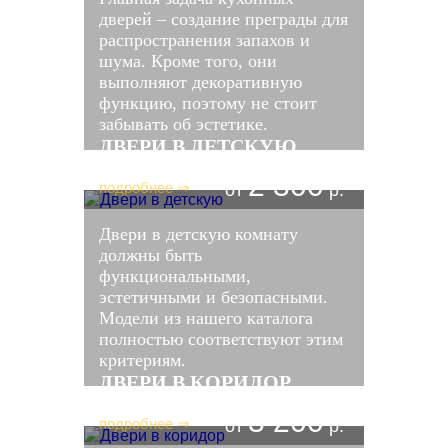
дверей – создание преграды для
распространения запахов и
шума. Кроме того, они
выполняют декоративную
функцию, поэтому не стоит
забывать об эстетике.
ДВЕРИ В ДЕТСКУЮ
2 300
подробнее ⇒
от
р.
Двери в детскую комнату
должны быть
функциональными,
эстетичными и безопасными.
Модели из нашего каталога
полностью соответствуют этим
критериям.
ДВЕРИ В КОРИДОР
3 200
подробнее ⇒
от
р.