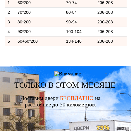
1
60*200
70-74
206-208
2
70*200
80-84
206-208
3
80*200
90-94
206-208
4
90*200
100-104
206-208
5
60+60*200
134-140
206-208
ТОЛЬКО В ЭТОМ МЕСЯЦЕ
Доставим двери
БЕСПЛАТНО
на
расстояние до 50 километров.