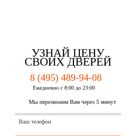
Майорова Кристина
Мартьянова Мария
Федотов Михаил
г. Коломна
г. Коломна
г. Коломна
УЗНАЙ ЦЕНУ
СВОИХ ДВЕРЕЙ
8 (495) 489-94-08
Ежедневно с 8:00 до 23:00
Мы перезвоним Вам через 5 минут
Третьякова Елизаветта
г. Коломна