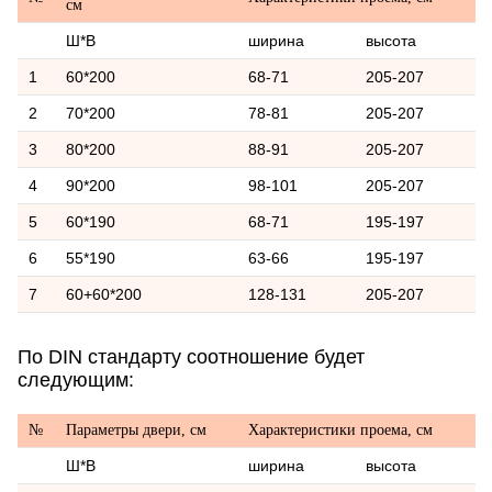
см
Ш*В
ширина
высота
1
60*200
68-71
205-207
2
70*200
78-81
205-207
3
80*200
88-91
205-207
4
90*200
98-101
205-207
5
60*190
68-71
195-197
6
55*190
63-66
195-197
7
60+60*200
128-131
205-207
По DIN стандарту соотношение будет
следующим:
№
Параметры двери, см
Характеристики проема, см
Ш*В
ширина
высота