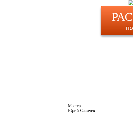
РА
по
Мастер
Юрий Савичев