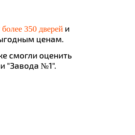
т
и
более 350 дверей
ыгодным ценам.
же смогли оценить
и "Завода №1".