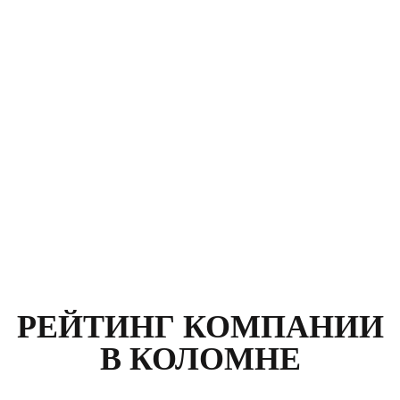
Клиент: Карасев Руслан
Москва, улица Климашкина, д. 21
Номер договора:
564789
Стоимость:
12 400
р.
РЕЙТИНГ КОМПАНИИ
В КОЛОМНЕ