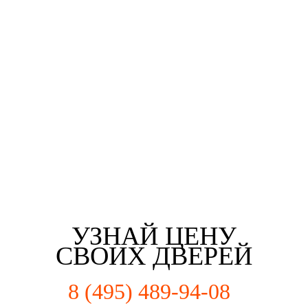
Третьякова Елизаветта
Майорова Кристина
Мартьянова Мария
Федотов Михаил
г. Коломна
г. Коломна
г. Коломна
г. Коломна
УЗНАЙ ЦЕНУ
СВОИХ ДВЕРЕЙ
8 (495) 489-94-08