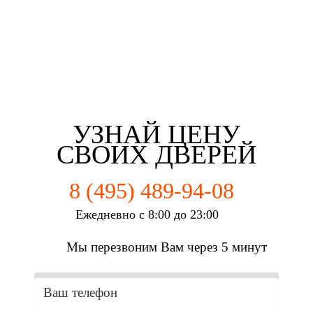
Третьякова Елизаветта
Майорова Кристина
Мартьянова Мария
Федотов Михаил
г. Коломна
г. Коломна
г. Коломна
г. Коломна
УЗНАЙ ЦЕНУ
СВОИХ ДВЕРЕЙ
8 (495) 489-94-08
Ежедневно с 8:00 до 23:00
Мы перезвоним Вам через 5 минут