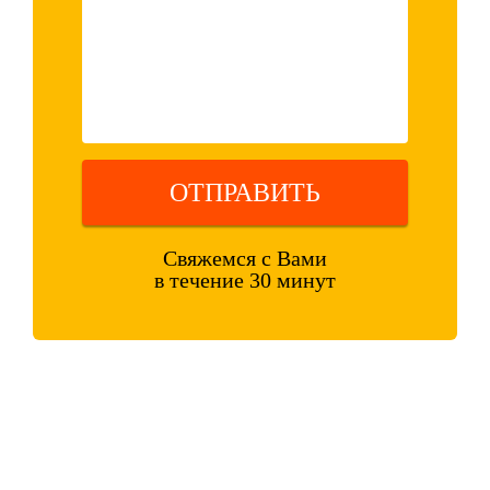
ОТПРАВИТЬ
Свяжемся с Вами
в течение 30 минут
Оставляя свои контактные данные, вы подтверждаете свое
совершеннолетие, соглашаетесь на обработку персональных данных
в соответствии с
Правовой информацией