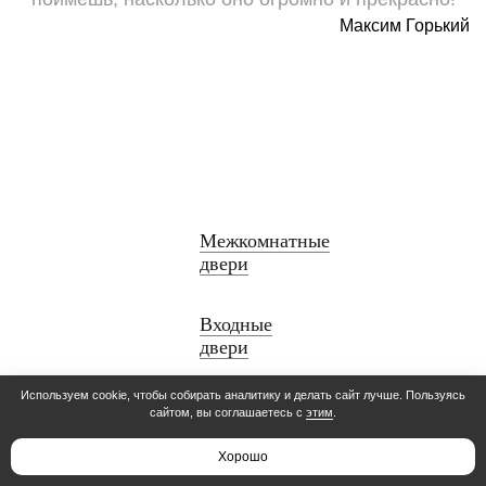
Максим Горький
Межкомнатные
двери
Входные
двери
Используем cookie, чтобы собирать аналитику и делать сайт лучше. Пользуясь
Раздвижные
сайтом, вы соглашаетесь с
этим
.
двери
Хорошо